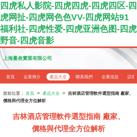
四虎私人影院-四虎四虎-四虎四区-四
虎网扯-四虎网色色VV-四虎网站91
福利社-四虎性爱-四虎亚洲色图-四虎
野音-四虎音影
上海蔓叁實業有限公司
首頁
企業簡介
產品大全
聯系我們
企業信息
訪客
>
>
當前位置：
首頁
產品大全
吉林酒店管理軟件選型指南 廠家、
價格與代理全方位解析
吉林酒店管理軟件選型指南 廠家、
價格與代理全方位解析