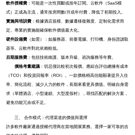
軟件授權費
：可能是一次性買斷或按年訂閱。云軟件（SaaS模
式）正成為主流，通常按房間數/月或年付費，降低了初期投入。
實施與培訓費
：根據酒店規模、數據遷移復雜度、定制化需求而
定。專業的實施能確保軟件價值最大化。
硬件設備費
（如需）：如服務器、前臺電腦、打印機、身份證讀取
器等。云軟件對此依賴較低。
后期服務費
：包括技術維護、版本升級、咨詢服務等年費。
價格考量建議
：切忌僅比較初次報價。應綜合評估總擁有成本
（TCO）和投資回報率（ROI）。一款價格稍高但能顯著提升入住
率、簡化流程、減少人力的軟件，長期來看更具價值。明確自身需
求（單體酒店、小型連鎖、大型度假村），尋找匹配的解決方案，
避免功能冗余或不足。
三、 合作模式：代理渠道的價值與選擇
許多軟件廠家通過授權代理商在當地開展業務。選擇一家可靠的吉