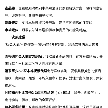
產品線
：覆蓋從經濟型到中高端酒店的多種解決方案，包括前臺管
理、渠道管理、會員營銷等模塊。
部署靈活
：支持本地部署和云部署，滿足不同酒店的IT策略。
市場定位
：通常以貼近市場的價格和實用的功能為特點。
決策建議
：
“找金天鵝”可以作為一個明確的考察起點。建議吉林的酒店業者：
直接訪問金天鵝官方網站
，獲取最新產品信息、官方報價體系，并
查詢其在吉林地區的官方授權代理名單。
聯系至少2-3家本地授權代理
進行詳細咨詢，要求其根據您的酒店
規模（房間數、類型、年均入住率）提供針對性方案與報價，并安
排演示。
同時橫向對比其他2-3個主流品牌
（如別樣紅、綠云、西軟等），
進行功能、價格、服務的全面評估。
務必要求試用
：親身操作體驗是判斷軟件是否易用、流程是否符合