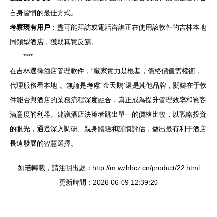
自身習慣的最佳方式。
考察現有用戶
：盡可能拜訪或電話咨詢正在使用該軟件的吉林本地
同類型酒店，獲取真實反饋。
****
在吉林選擇酒店管理軟件，“廠家實力是根基，價格價值需權衡，
代理服務看本地”。無論是考慮“金天鵝”還是其他品牌，關鍵在于軟
件能否與酒店的業務流程深度融合，真正成為提升管理效率和賓客
滿意度的利器。建議酒店決策者跳出單一的價格比較，以戰略投資
的眼光，通過深入調研、親身體驗和謹慎評估，做出最有利于酒店
長遠發展的智慧選擇。
如若轉載，請注明出處：http://m.wzhbcz.cn/product/22.html
更新時間：2026-06-09 12:39:20