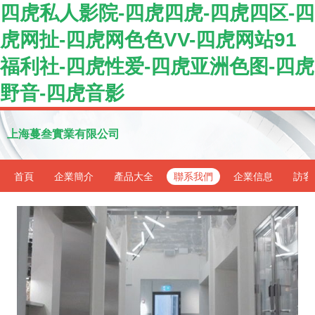
四虎私人影院-四虎四虎-四虎四区-四
虎网扯-四虎网色色VV-四虎网站91
福利社-四虎性爱-四虎亚洲色图-四虎
野音-四虎音影
上海蔓叁實業有限公司
首頁
企業簡介
產品大全
聯系我們
企業信息
訪客